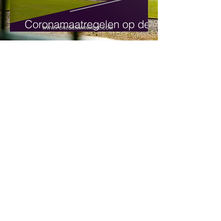
Coronamaatregelen op de
club!
Tegenstanders Beker van
Brabant bekend!
Archief