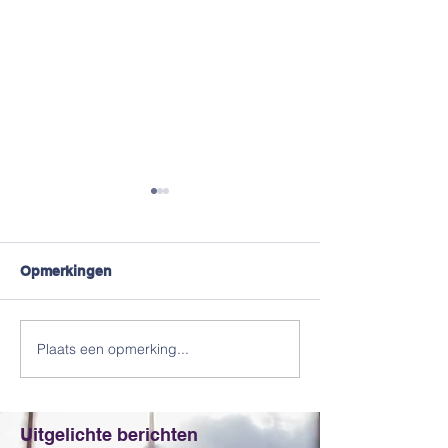
Opmerkingen
#Truikes !
Jeugdtrainers 
Plaats een opmerking...
Uitgelichte berichten