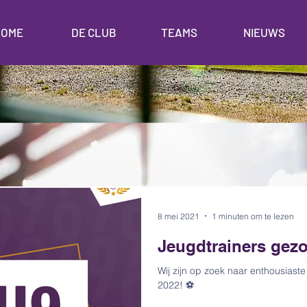
HOME
DE CLUB
TEAMS
NIEUWS
8 mei 2021
1 minuten om te lezen
Jeugdtrainers gezo
Wij zijn op zoek naar enthousiaste
2022! ⚽