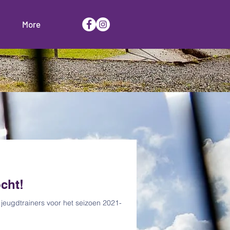
More
cht!
 jeugdtrainers voor het seizoen 2021-