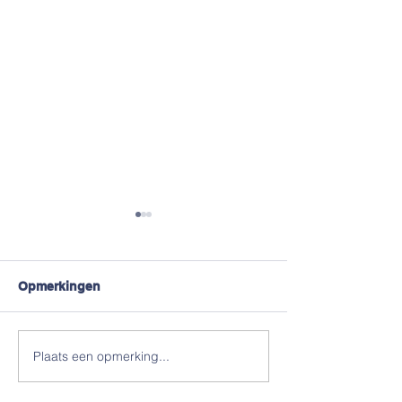
Opmerkingen
#Truikes !
Jeugdtrainers 
Plaats een opmerking...