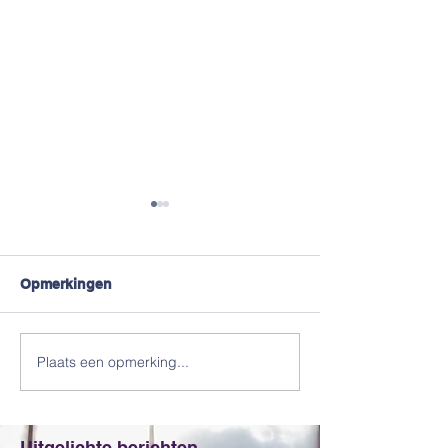
Opmerkingen
#Truikes !
Jeugdtrainers 
Plaats een opmerking...
Uitgelichte berichten