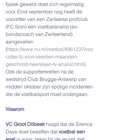
fysiek geweld doet zich regelmatig 
voor. Eind september nog heeft de 
voorzitter van een Zwitserse profclub 
(FC Sion) een voetbalanalist (ex-
bondscoach van Zwitserland) 
aangevallen 
(
https://www.nu.nl/voetbal/4961237/voo
rzitter-fc-sion-veertien-maanden-
geschorst-neerslaan-tv-analist.html
). 
Ook de supportersrellen na de 
wedstrijd Club Brugge-Antwerp van 
midden oktober zijn spijtige incidenten 
die de voetbalsport moet ondergaan.
Waarom
VC Groot Dilbeek
 hoopt dat de Silence 
Days doet beseffen dat 
voetbal een 
spel
 is waar, zeker bij de jeugd, het 