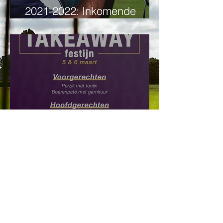
2021-2022: Inkomende
transfers
Takeaway festijn: Bestel
hier!